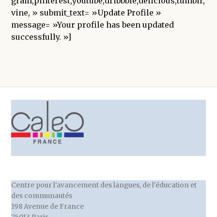
gram,pinterest,youtube,dribbble,delicious,tumblr,
enfant
vine, » submit_text= »Update Profile »
message= »Your profile has been updated
successfully. »]
Centre pour l'avancement des langues, de l'éducation et
des communautés
198 Avenue de France