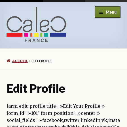
Aller
Aller
Menu
à
au
la
contenu
navigation
Ouvrir
À propos de l’association
le
ACCUEIL
EDIT PROFILE
menu
Ouvrir
Nos actions
enfant
le
menu
Ouvrir
Nos éditions
Edit Profile
enfant
le
menu
Ouvrir
Nos livres
enfant
le
[arm_edit_profile title= »Edit Your Profile »
menu
Ouvrir
Nos ressources éducatives
form_id= »101″ form_position= »center »
enfant
le
social_fields= »facebook,twitter,linkedin,vk,insta
menu