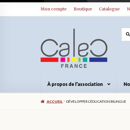
Aller
Aller
Mon compte
Boutique
Catalogue
N
à
au
la
contenu
navigation
Rec
Rec
pour
À propos de l’association
No
ACCUEIL
DÉVELOPPER L’ÉDUCATION BILINGUE