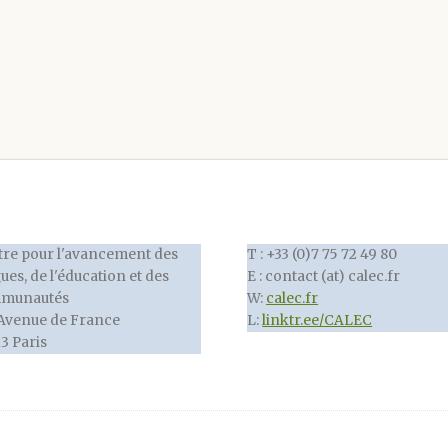
re pour l'avancement des
T : +33 (0)7 75 72 49 80
ues, de l'éducation et des
E : contact (at) calec.fr
munautés
W:
calec.fr
Avenue de France
L:
linktr.ee/CALEC
3 Paris