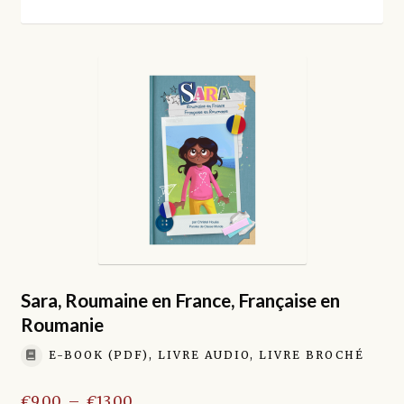
enfant
Sara, Roumaine en France, Française en
Roumanie
E-BOOK (PDF), LIVRE AUDIO, LIVRE BROCHÉ
Plage
€
9.00
–
€
13.00