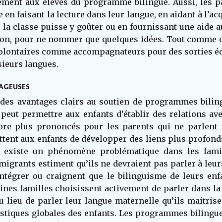
ement aux élèves du programme bilingue. Aussi, les par
 en faisant la lecture dans leur langue, en aidant à l’ac
 la classe puisse y goûter ou en fournissant une aide a
ison, pour ne nommer que quelques idées. Tout comme da
olontaires comme accompagnateurs pour des sorties éduc
usieurs langues.
TAGEUSES
 a des avantages clairs au soutien de programmes bilin
eut permettre aux enfants d’établir des relations av
ore plus prononcés pour les parents qui ne parlent p
nt aux enfants de développer des liens plus profonds
l existe un phénomène problématique dans les famill
igrants estiment qu’ils ne devraient pas parler à leu
ntégrer ou craignent que le bilinguisme de leurs e
ines familles choisissent activement de parler dans la 
au lieu de parler leur langue maternelle qu’ils maitrise
istiques globales des enfants. Les programmes bilingu