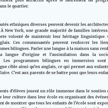
iennent plus attractifs après le lancement du prog
ans le quartier.
tés ethniques diverses peuvent devenir les architectes 
 À New York, une grande majorité de familles intéres
te volonté de maintenir leur héritage linguistique. 
lais. Ces communautés peuvent renforcer les liens
mes bilingues. Parler une langue à la maison sans renfor
la langue d’origine et l’assimilation dans la soci
ts. Les programmes bilingues en immersion sont 
gue cible ainsi qu’en anglais, ce qui permet aux enfan
aire. C’est aux parents de se battre pour que leurs enfa
rents d’élèves jouent un rôle immense dans le soutien 
 leur culture dans leur école en organisant des événem
tant de montrer que tous les enfants de l’école sont expo