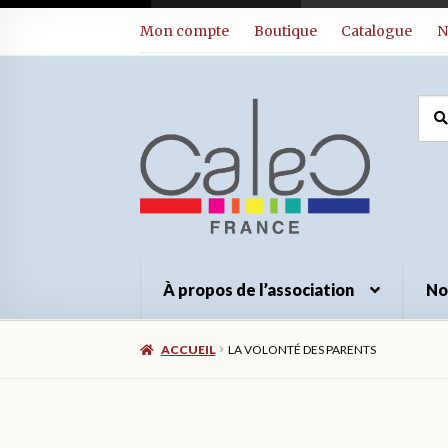
Aller
Aller
Mon compte
Boutique
Catalogue
N
à
au
la
contenu
navigation
Rec
Rec
pour
À propos de l’association
No
ACCUEIL
LA VOLONTÉ DES PARENTS