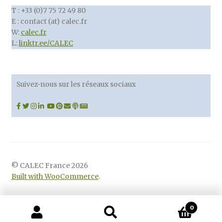
T : +33 (0)7 75 72 49 80
E : contact (at) calec.fr
W:
calec.fr
L:
linktr.ee/CALEC
Suivez-nous sur les réseaux sociaux
© CALEC France 2026
Built with WooCommerce
.
0
Recherche
Recherche