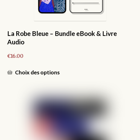
la
page
du
produit
La Robe Bleue – Bundle eBook & Livre
Audio
€
16.00
Ce
Choix des options
produit
a
plusieurs
variations.
Les
options
peuvent
être