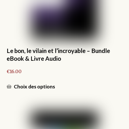
être
choisies
sur
la
page
du
produit
Le bon, le vilain et l’incroyable – Bundle
eBook & Livre Audio
€
16.00
Ce
Choix des options
produit
a
plusieurs
variations.
Les