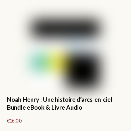
produit
a
plusieurs
variations.
Les
options
peuvent
être
choisies
sur
la
page
du
produit
Noah Henry : Une histoire d’arcs-en-ciel –
Bundle eBook & Livre Audio
€
16.00