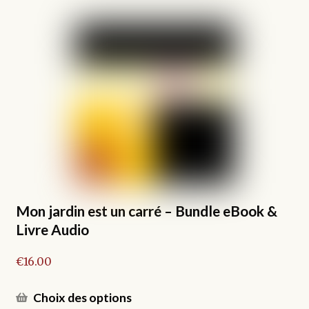
plusieurs
variations.
Les
options
peuvent
être
choisies
sur
la
page
du
produit
Mon jardin est un carré – Bundle eBook &
Livre Audio
€
16.00
Ce
Choix des options