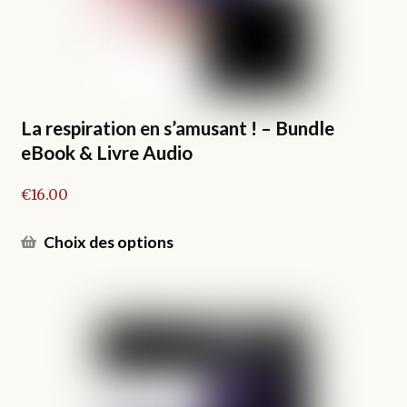
choisies
sur
la
page
du
produit
La respiration en s’amusant ! – Bundle
eBook & Livre Audio
€
16.00
Ce
Choix des options
produit
a
plusieurs
variations.
Les
options
peuvent