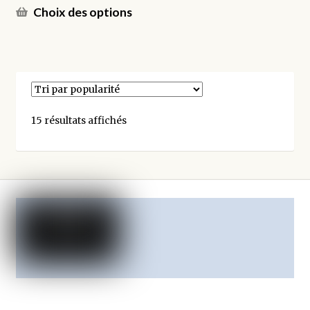
Ce
Choix des options
produit
a
plusieurs
variations.
Les
options
Trié
15 résultats affichés
peuvent
par
être
popularité
choisies
sur
la
page
du
produit