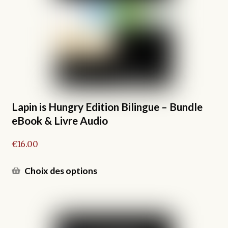
options
peuvent
être
choisies
sur
la
page
du
produit
Lapin is Hungry Edition Bilingue – Bundle
eBook & Livre Audio
€
16.00
Ce
Choix des options
produit
a
plusieurs
variations.