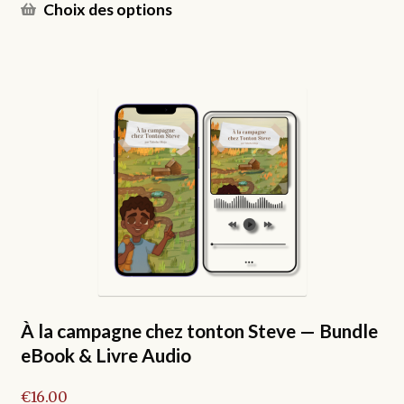
Ce
Choix des options
produit
a
plusieurs
variations.
Les
options
peuvent
être
choisies
sur
la
page
du
produit
À la campagne chez tonton Steve — Bundle
eBook & Livre Audio
€
16.00