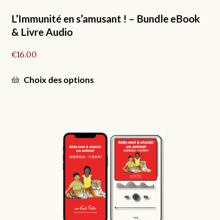
du
produit
L’Immunité en s’amusant ! – Bundle eBook
& Livre Audio
€
16.00
Ce
Choix des options
produit
a
plusieurs
variations.
Les
options
peuvent
être
choisies
sur
la