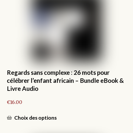
Les
options
peuvent
être
choisies
sur
la
page
du
produit
Regards sans complexe : 26 mots pour
célébrer l’enfant africain – Bundle eBook &
Livre Audio
€
16.00
Ce
Choix des options
produit
a