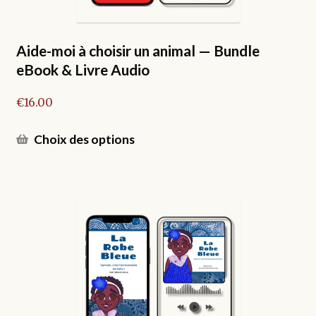
page
du
produit
Aide-moi à choisir un animal — Bundle
eBook & Livre Audio
€
16.00
Ce
Choix des options
produit
a
plusieurs
variations.
Les
options
peuvent
être
choisies
sur