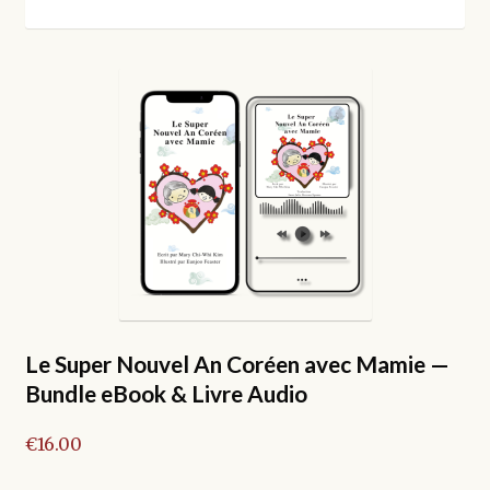
par
enfant
popularité
Le Super Nouvel An Coréen avec Mamie —
Bundle eBook & Livre Audio
€
16.00