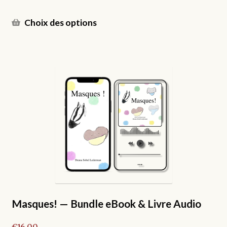
Ce
Choix des options
produit
a
plusieurs
variations.
Les
options
peuvent
être
choisies
sur
la
page
du
produit
Masques! — Bundle eBook & Livre Audio
€
16.00