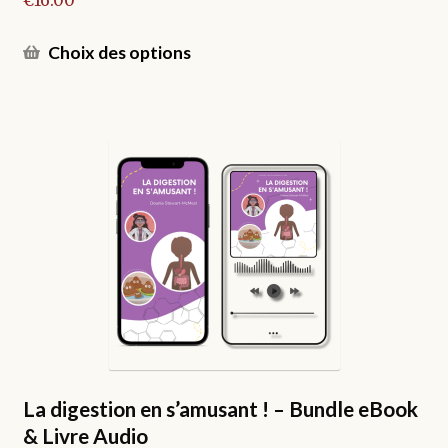
Ce
Choix des options
produit
a
plusieurs
variations.
Les
options
peuvent
être
choisies
sur
la
page
du
produit
La digestion en s’amusant ! – Bundle eBook
& Livre Audio