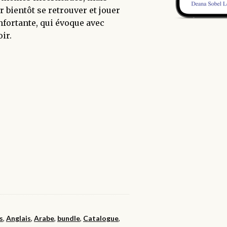
r bientôt se retrouver et jouer
nfortante, qui évoque avec
oir.
s
,
Anglais
,
Arabe
,
bundle
,
Catalogue
,