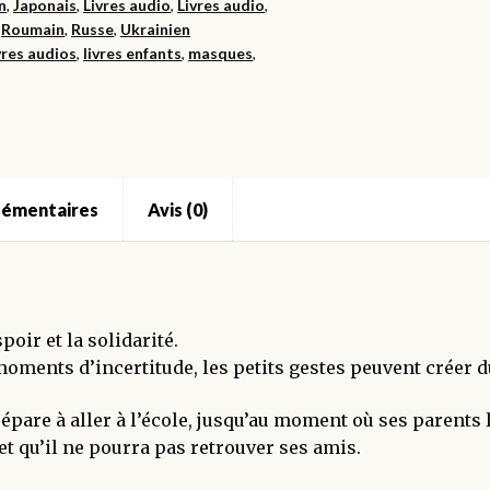
n
,
Japonais
,
Livres audio
,
Livres audio
,
,
Roumain
,
Russe
,
Ukrainien
vres audios
,
livres enfants
,
masques
,
lémentaires
Avis (0)
poir et la solidarité.
nts d’incertitude, les petits gestes peuvent créer du 
are à aller à l’école, jusqu’au moment où ses parents l
et qu’il ne pourra pas retrouver ses amis.