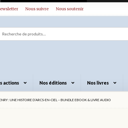
ewsletter
Nous suivre
Nous soutenir
herche
herche
 :
s actions
Nos éditions
Nos livres
NRY : UNE HISTOIRE D’ARCS-EN-CIEL – BUNDLE EBOOK & LIVRE AUDIO