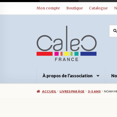
Aller
Aller
Mon compte
Boutique
Catalogue
N
à
au
la
contenu
navigation
Rec
Rec
pour
À propos de l’association
No
ACCUEIL
LIVRES PAR ÂGE
3–5 ANS
NOAH HE