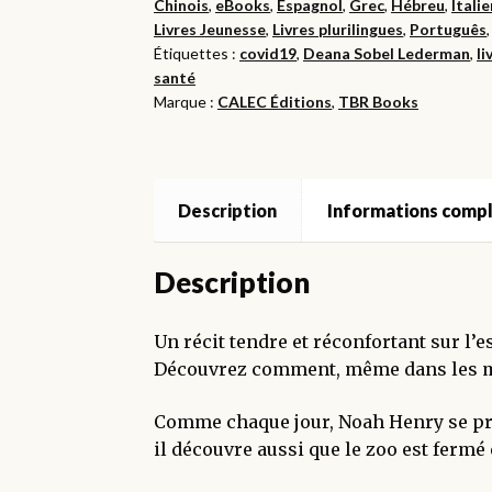
Chinois
,
eBooks
,
Espagnol
,
Grec
,
Hébreu
,
Italie
d’arcs-
Livres Jeunesse
,
Livres plurilingues
,
Português
en-
Étiquettes :
covid19
,
Deana Sobel Lederman
,
li
ciel
santé
-
Marque :
CALEC Éditions
,
TBR Books
Bundle
eBook
&
Description
Informations comp
Livre
Audio
Description
Un récit tendre et réconfortant sur l’es
Découvrez comment, même dans les mome
Comme chaque jour, Noah Henry se prép
il découvre aussi que le zoo est fermé 