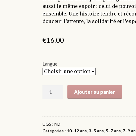
aussi le même espoir : celui de pouvoi
ensemble. Une histoire tendre et réco
douceur l’attente, la solidarité et l’esp
€
16.00
Langue
quantité
Ajouter au panier
de
Noah
Henry
:
UGS :
ND
Une
Catégories :
10–12 ans
,
3–5 ans
,
5–7 ans
,
7–9 an
histoire