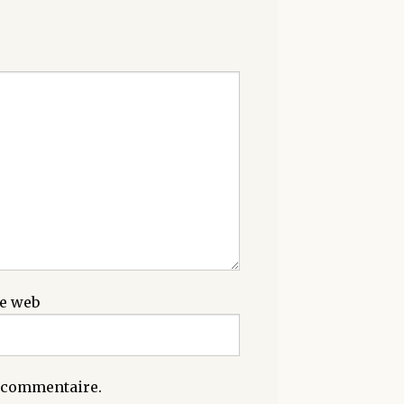
te web
n commentaire.