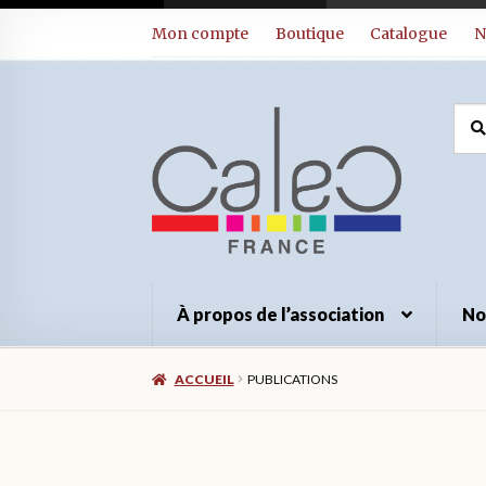
Aller
Aller
Mon compte
Boutique
Catalogue
N
à
au
la
contenu
navigation
Rec
Rec
pour
À propos de l’association
No
ACCUEIL
PUBLICATIONS