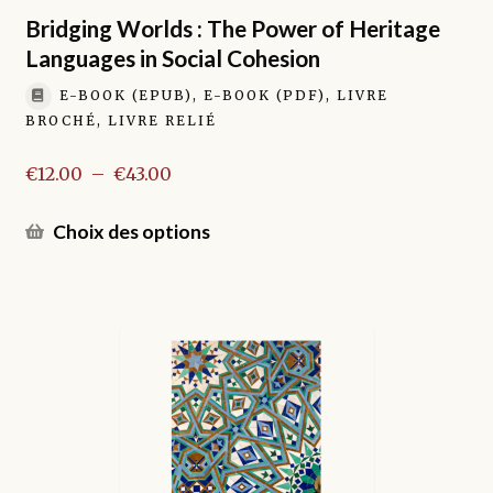
produit
Bridging Worlds : The Power of Heritage
Languages in Social Cohesion
E-BOOK (EPUB), E-BOOK (PDF), LIVRE
BROCHÉ, LIVRE RELIÉ
Plage
€
12.00
–
€
43.00
de
prix :
Ce
Choix des options
€12.00
produit
à
a
€43.00
plusieurs
variations.
Les
options
peuvent
être
choisies