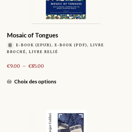
sur
la
page
du
produit
Mosaic of Tongues
E-BOOK (EPUB), E-BOOK (PDF), LIVRE
BROCHÉ, LIVRE RELIÉ
Plage
€
9.00
–
€
85.00
de
prix :
Ce
Choix des options
€9.00
produit
à
a
€85.00
plusieurs
variations.
Les
options