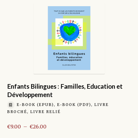
variations.
Les
options
peuvent
être
choisies
sur
la
page
du
produit
Enfants Bilingues : Familles, Education et
Développement
E-BOOK (EPUB), E-BOOK (PDF), LIVRE
BROCHÉ, LIVRE RELIÉ
Plage
€
9.00
–
€
26.00
de