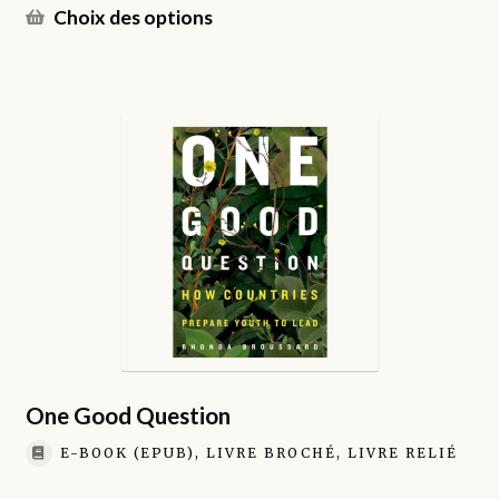
prix :
Ce
Choix des options
€9.00
produit
à
a
€26.00
plusieurs
variations.
Les
options
peuvent
être
choisies
sur
la
page
du
produit
One Good Question
E-BOOK (EPUB), LIVRE BROCHÉ, LIVRE RELIÉ