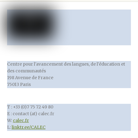
sur
la
page
du
produit
Centre pour l'avancement des langues, de l'éducation et
des communautés
198 Avenue de France
75013 Paris
T : +33 (0)7 75 72 49 80
E : contact (at) calec.fr
W:
calec.fr
L:
linktr.ee/CALEC