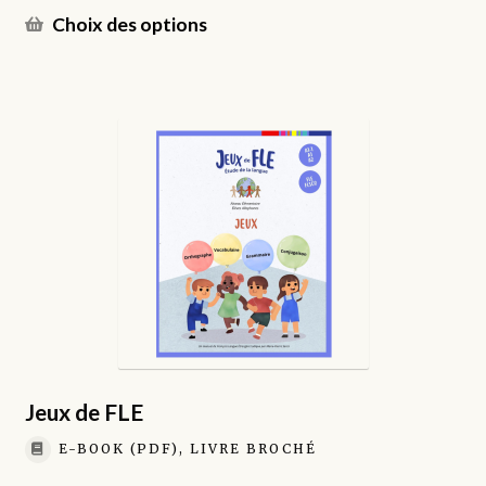
prix :
Ce
Choix des options
€9.00
produit
à
a
€18.00
plusieurs
variations.
Les
options
peuvent
être
choisies
sur
la
page
du
produit
Jeux de FLE
E-BOOK (PDF), LIVRE BROCHÉ